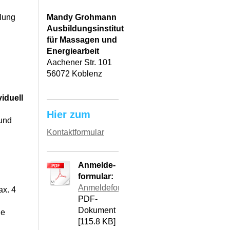
lung
Mandy Grohmann
Ausbildungsinstitut
für Massagen und
Energiearbeit
Aachener Str. 101
56072 Koblenz
viduell
Hier zum
und
Kontaktformular
Anmelde-
formular:
Anmeldeformular.pdf
ax. 4
PDF-
Dokument
ne
[115.8 KB]